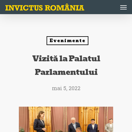
Skip
Men
to
main
content
Evenimente
Vizită la Palatul
Parlamentului
mai 5, 2022