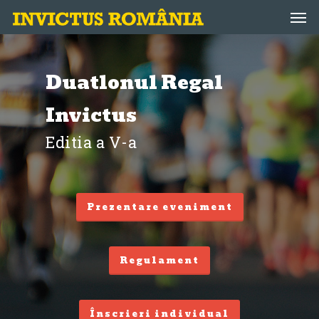
Skip
Men
to
main
content
Duatlonul Regal
Invictus
Editia a V-a
Prezentare eveniment
Regulament
Înscrieri individual