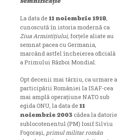
semnificație
11 noiembrie 1918
La data de
,
cunoscută în istoria modernă ca
Ziua Armistiţiului,
forţele aliate au
semnat pacea cu Germania,
marcând astfel încheierea oficială
a Primului Război Mondial.
Opt decenii mai târziu, ca urmare a
participării României la ISAF-cea
mai amplă operațiune NATO sub
11
egida ONU, la data de
noiembrie 2003
cădea la datorie
sublocotenentul (PM) Iosif Silviu
Fogoraşi,
primul militar român