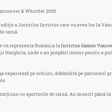
Vancouver & Whistler 2025
diție a Jocurilor Invictus care va avea loc la Van
de iarnă.
l ce va reprezenta România la
Invictus Games Vanco
ii Harghita, unde s-au pregătit intens pentru a put
ja experiență pe schiuri, dobândită pe parcursul pre
le.
eracțiune cu sporturile de iarnă. Au muncit până la e