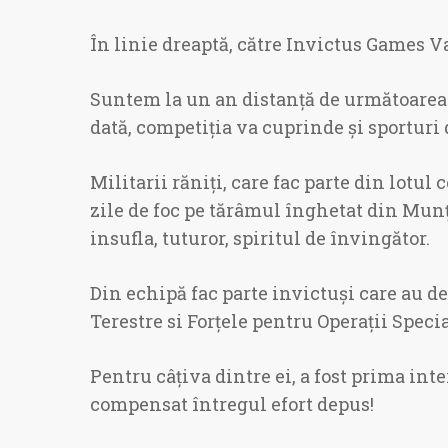
În linie dreaptă, către Invictus Games 
Suntem la un an distanță de următoarea e
dată, competiția va cuprinde și sporturi 
Militarii răniți, care fac parte din lotu
zile de foc pe tărâmul înghetat din Munț
insufla, tuturor, spiritul de învingător.
Din echipă fac parte invictuși care au de
Terestre si Forțele pentru Operații Specia
Pentru câțiva dintre ei, a fost prima int
compensat întregul efort depus!