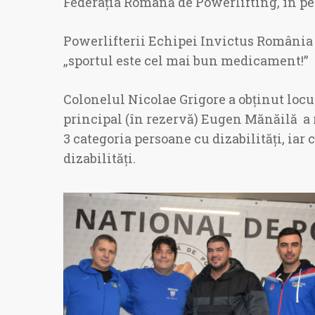
Federația Română de Powerlifting, în per
Powerlifterii Echipei Invictus România 
„sportul este cel mai bun medicament!”
Colonelul Nicolae Grigore a obținut locul 
principal (în rezervă) Eugen Mănăilă a ri
3 categoria persoane cu dizabilități, iar 
dizabilități.