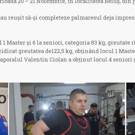
ioada 20 – 21 Noiembrie, în localitatea Beiuș, din j
au reușit să-și completeze palmaresul deja impresi
1 Master și 6 la seniori, categoria 83 kg, greutate 
dicat greutatea de122,5 kg, obținând locul 1 Master,
caporalul Valentin Ciolan a obținut locul 4 seniori 