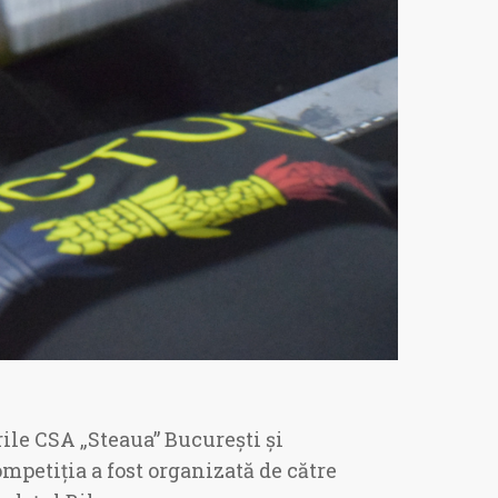
rile CSA „Steaua” București și
petiția a fost organizată de către