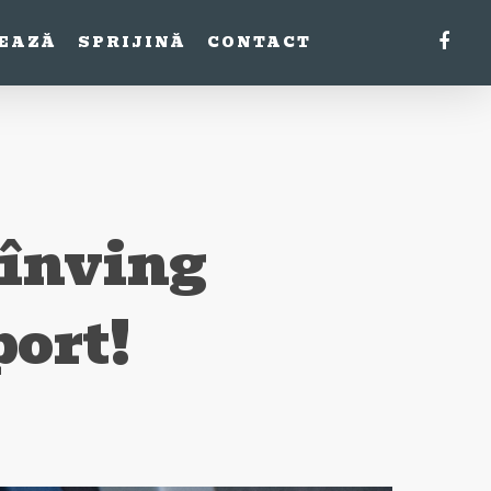
FACE
EAZĂ
SPRIJINĂ
CONTACT
 înving
port!