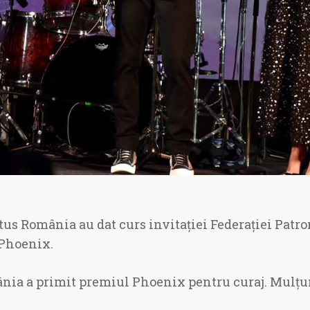
ctus România au dat curs invitației Federației Patro
 Phoenix.
nia a primit premiul Phoenix pentru curaj. Mulțum