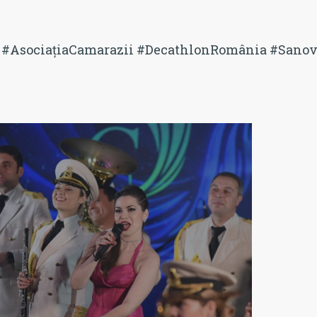
#AsociațiaCamarazii
#DecathlonRomânia
#Sanov