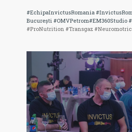
#EchipaInvictusRomania
#InvictusRo
București
#OMVPetrom
#EM360Studio
#
#ProNutrition #Transgaz #Neuromotric