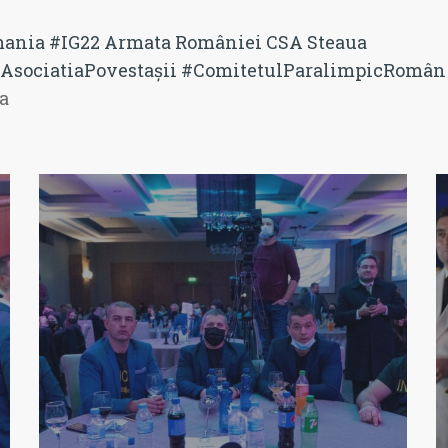
mania
#IG22
Armata României
CSA Steaua
AsociatiaPovestașii
#ComitetulParalimpicRomân
a