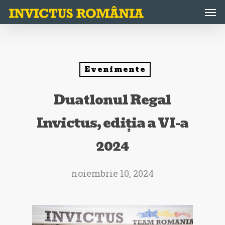
Skip
Men
to
main
content
Evenimente
Duatlonul Regal
Invictus, ediția a VI-a
2024
noiembrie 10, 2024