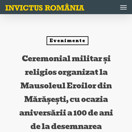
Skip
Men
to
main
content
Evenimente
Ceremonial militar și
religios organizat la
Mausoleul Eroilor din
Mărășești, cu ocazia
aniversării a 100 de ani
de la desemnarea